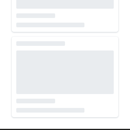
Toyota Raize
G CVT 2026
Toyota
SUV
Bencina
Automático
520.000
/mes
Volkswagen Nuevo T-cross
Comfortline 200 TSI AT 2026
Volkswagen
SUV
Bencina
Automático
525.000
/mes
Volkswagen Nivus
1.0 TSI AT Highline 2026
Volkswagen
SUV
Bencina
Automático