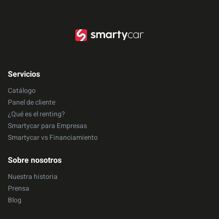
533.000
/mes
Great Wall Poer
2.0 TD 4x2 ELITE F2 2026
Servicios
Great Wall
Pick-Up
Diesel
Manual
Catálogo
552.000
Panel de cliente
/mes
¿Qué es el renting?
Smartycar para Empresas
Smartycar vs Financiamiento
Cupra Leon
1.5 TSI MHEV AT 2026
Sobre nosotros
Cupra
Hatchback
Bencina
Automático
Nuestra historia
564.000
Prensa
/mes
Blog