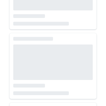
Toyota Raize
E CVT 2026
Toyota
SUV
Bencina
Automático
480.000
/mes
Omoda C5
Luxury 1.5 CVT 9 2025 - Seminuevo
Omoda
SUV
Bencina
Automático
490.000
/mes
Suzuki Fronx
1.5 AT GL HYBRID 2026 - Seminuevo
Suzuki
SUV
Bencina
Automático