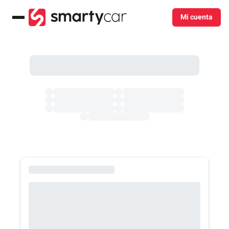
Mi cuenta
Menú
Catálogo de autos en suscripción - Smartycar
Suzuki Swift
1.2 GL SMART HYBRID 2026
Suzuki
Hatchback
Bencina
Manual
392.000
/mes
Volkswagen Polo
Track 2026
Volkswagen
Hatchback
Bencina
Manual
394.000
/mes