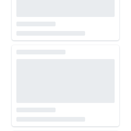
Volkswagen Tera
1.6 MT Comfort 2026
Volkswagen
SUV
Bencina
Manual
428.000
/mes
Suzuki Swift
1.2 GLX SMART HYBRID 2026
Suzuki
Hatchback
Bencina
Manual
439.000
/mes
Volkswagen Polo
1.6 MT Comfortline 2026
Volkswagen
Hatchback
Bencina
Manual