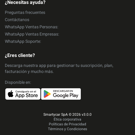
¿Necesitas ayuda?
Subaru Crosstrek
Preguntas frecuentes
2.0i AWD CVT 2026
Contáctanos
Subaru
SUV
Bencina
Automático
WhatsApp Ventas Personas:
604.000
WhatsApp Ventas Empresas:
/mes
WhatsApp Soporte:
¿Eres cliente?
Great Wall Poer
Descarga nuestra app para gestionar tu suscripción, plan,
2.0 TD 4X2 DELUXE 2026
facturación y mucho más.
Great Wall
Pick-Up
Diesel
Manual
Disponible en:
621.000
/mes
Mazda All new CX-5
Smartycar SpA © 2026 v3.0.0
Ética corporativa
CORE 2.0 2WD 6AT 2026
Políticas de Privacidad
Términos y Condiciones
Mazda
SUV
Bencina
Automático