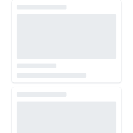
446.000
/mes
Volkswagen Tera
1.0 AT Comfort 2026
Volkswagen
SUV
Bencina
Automático
464.000
/mes
Volkswagen Nivus
1.0 TSI AT Comfortline 2026
Volkswagen
SUV
Bencina
Automático
474.000
/mes