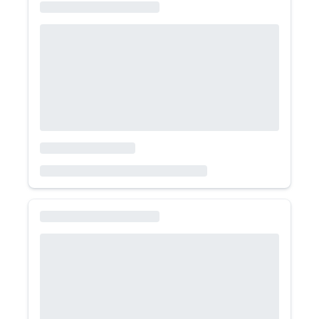
496.000
/mes
Volkswagen Polo
1.0 AT Comfortline 2026
Volkswagen
Hatchback
Bencina
Automático
507.000
/mes
Skoda New Fabia
1.0 TSI AT - Design 2026
Skoda
Hatchback
Bencina
Automático
519.000
/mes