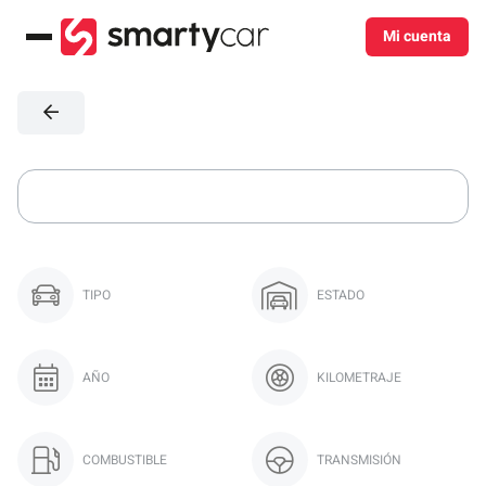
Mi cuenta
Menú
TIPO
ESTADO
AÑO
KILOMETRAJE
COMBUSTIBLE
TRANSMISIÓN