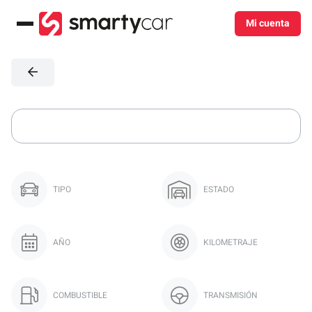
Mi cuenta
Menú
TIPO
ESTADO
AÑO
KILOMETRAJE
COMBUSTIBLE
TRANSMISIÓN