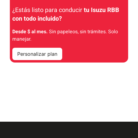
¿Estás listo para conducir
tu Isuzu RBB
con todo incluido
?
Desde $ al mes.
Sin papeleos, sin trámites. Solo
manejar.
Personalizar plan