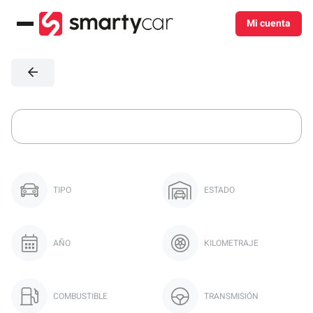
Mi cuenta
Menú
TIPO
ESTADO
AÑO
KILOMETRAJE
COMBUSTIBLE
TRANSMISIÓN