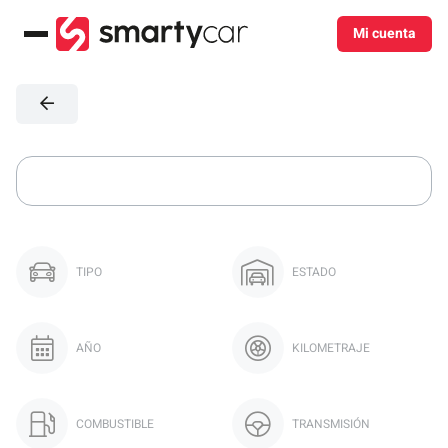
Mi cuenta
Menú
TIPO
ESTADO
AÑO
KILOMETRAJE
COMBUSTIBLE
TRANSMISIÓN