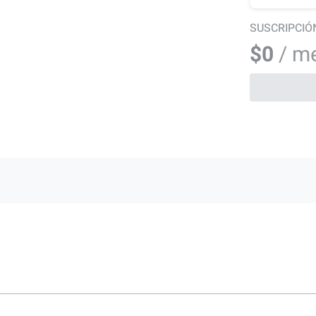
SUSCRIPCIÓ
$0
/ m