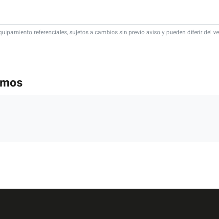
quipamiento referenciales, sujetos a cambios sin previo aviso y pueden diferir del ve
emos