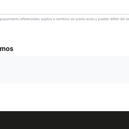
quipamiento referenciales, sujetos a cambios sin previo aviso y pueden diferir del ve
emos