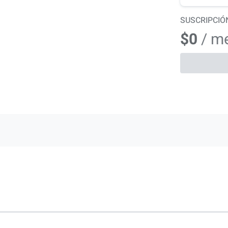
SUSCRIPCIÓ
$0
/ m