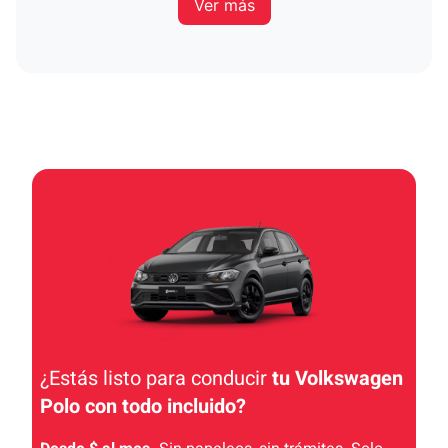
Ver más
¿Estás listo para conducir
tu Volkswagen
Polo con todo incluido
?