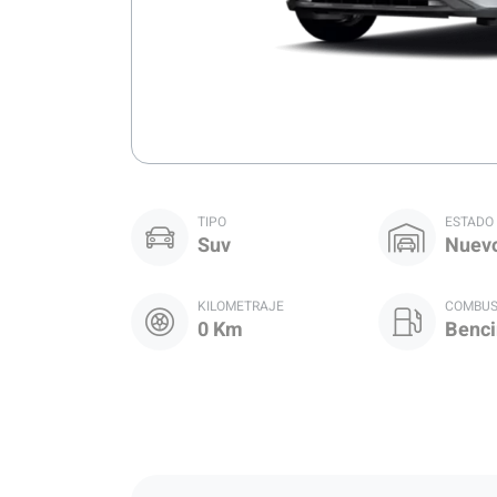
TIPO
ESTADO
Suv
Nuev
KILOMETRAJE
COMBUS
0 Km
Benci