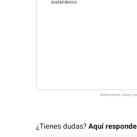
inalámbrico
Información, fotos y e
¿Tienes dudas?
Aquí respond