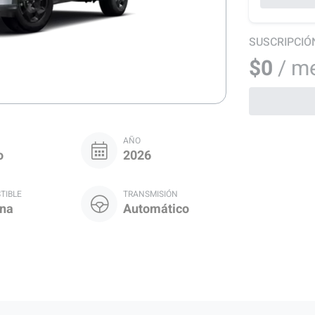
SUSCRIPCIÓ
$0
/ m
AÑO
o
2026
TIBLE
TRANSMISIÓN
na
Automático