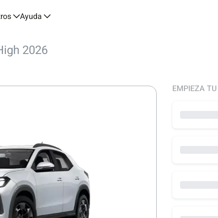
tros
Ayuda
High 2026
EMPIEZA TU