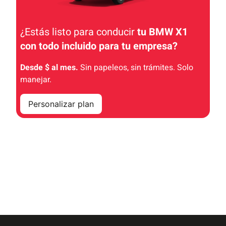
¿Estás listo para conducir
tu BMW X1
con todo incluido
para tu empresa
?
Desde $ al mes.
Sin papeleos, sin trámites. Solo
manejar.
Personalizar plan