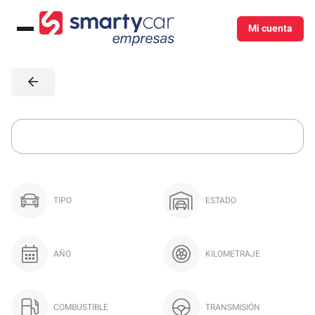
Mi cuenta
Menú
TIPO
ESTADO
AÑO
KILOMETRAJE
COMBUSTIBLE
TRANSMISIÓN