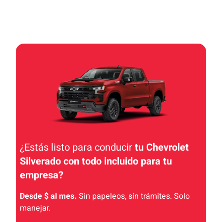
¿Estás listo para conducir
tu Chevrolet
Silverado con todo incluido
para tu
empresa
?
Desde $ al mes.
Sin papeleos, sin trámites. Solo
manejar.