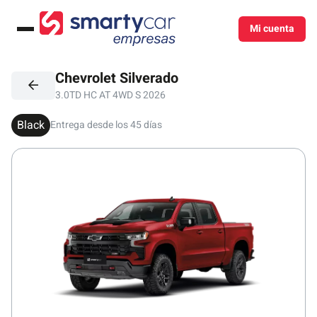
Mi cuenta
Menú
Chevrolet Silverado
3.0TD HC AT 4WD S 2026
Black
Entrega desde los 45 días