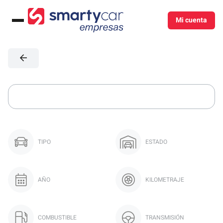
Mi cuenta
Menú
TIPO
ESTADO
AÑO
KILOMETRAJE
COMBUSTIBLE
TRANSMISIÓN