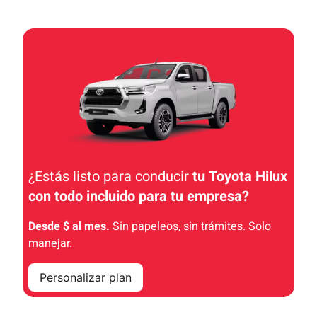
¿Estás listo para conducir
tu Toyota Hilux
con todo incluido
para tu empresa
?
Desde $ al mes.
Sin papeleos, sin trámites. Solo
manejar.
Personalizar plan